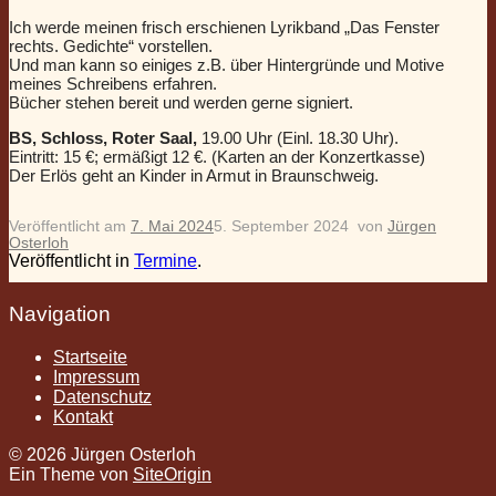
Ich werde meinen frisch erschienen Lyrikband „Das Fenster
rechts. Gedichte“ vorstellen.
Und man kann so einiges z.B. über Hintergründe und Motive
meines Schreibens erfahren.
Bücher stehen bereit und werden gerne signiert.
BS, Schloss, Roter Saal,
19.00 Uhr (Einl. 18.30 Uhr).
Eintritt: 15 €; ermäßigt 12 €. (Karten an der Konzertkasse)
Der Erlös geht an Kinder in Armut in Braunschweig.
Veröffentlicht am
7. Mai 2024
5. September 2024
von
Jürgen
Osterloh
Veröffentlicht in
Termine
.
Navigation
Startseite
Impressum
Datenschutz
Kontakt
© 2026 Jürgen Osterloh
Ein Theme von
SiteOrigin