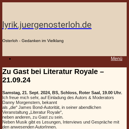
Zum
Inhalt
springen
lyrik.juergenosterloh.de
Osterloh - Gedanken im Vielklang
Menü
Zu Gast bei Literatur Royale –
21.09.24
Samstag, 21. Sept. 2024, BS, Schloss, Roter Saal, 19.00 Uhr.
Ich freue mich sehr, auf Einladung des Autors & Moderators
Danny Morgenstern, bekannt
als „die“ James Bond-Autorität, in seiner abendlichen
Veranstaltung „Literatur Royale“,
neben anderen, zu Gast zu sein.
Neben Musik gibt es Lesungen, Interviews und Gespräche mit
den anwesenden AutorInnen.